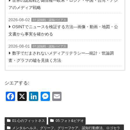
世界の認知戦と偽情報―欧米・ロシア・中国・台湾・アジ
アのメディア戦略
2026-08-02
07:認知戦・認知バイアス
OSINTでニュースを検証する方法―画像・動画・地図・公
文書から事実を確かめる
2026-08-01
07:認知戦・認知バイアス
数字でだまされないメディアリテラシー―統計・世論調
査・グラフの嘘を見抜く方法
シエアする:
F
X
Li
M
E
a
n
e
m
c
k
ss
ail
01:心のフィットネス
05:フォト&ビデオ
e
e
e
メンタルヘルス、グリーフ、グリーフケア、認知行動療法、ロゴセラ