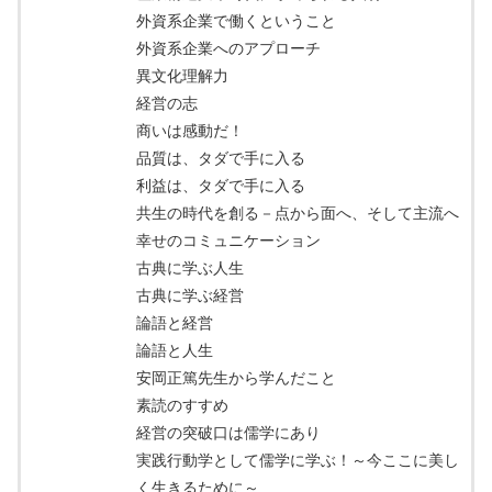
外資系企業で働くということ
外資系企業へのアプローチ
異文化理解力
経営の志
商いは感動だ！
品質は、タダで手に入る
利益は、タダで手に入る
共生の時代を創る－点から面へ、そして主流へ
幸せのコミュニケーション
古典に学ぶ人生
古典に学ぶ経営
論語と経営
論語と人生
安岡正篤先生から学んだこと
素読のすすめ
経営の突破口は儒学にあり
実践行動学として儒学に学ぶ！～今ここに美し
く生きるために～