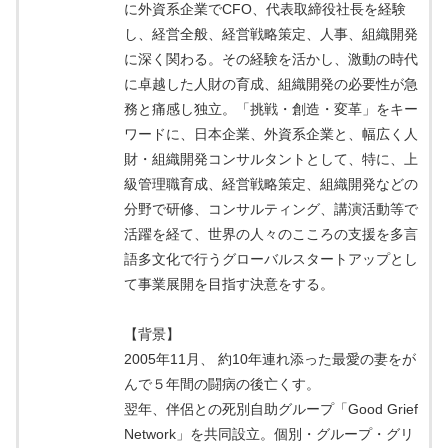
に外資系企業でCFO、代表取締役社長を経験
し、経営全般、経営戦略策定、人事、組織開発
に深く関わる。その経験を活かし、激動の時代
に卓越した人財の育成、組織開発の必要性が急
務と痛感し独立。「挑戦・創造・変革」をキー
ワードに、日本企業、外資系企業と、幅広く人
財・組織開発コンサルタントとして、特に、上
級管理職育成、経営戦略策定、組織開発などの
分野で研修、コンサルティング、講演活動等で
活躍を経て、世界の人々のこころの支援を多言
語多文化で行うグローバルスタートアップとし
て事業展開を目指す決意をする。
【背景】
2005年11月、 約10年連れ添った最愛の妻をが
んで５年間の闘病の後亡くす。
翌年、伴侶との死別自助グループ「Good Grief
Network」を共同設立。個別・グループ・グリ