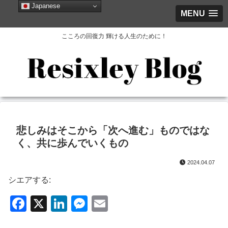
Japanese
MENU
こころの回復力 輝ける人生のために！
悲しみはそこから「次へ進む」ものではな
く、共に歩んでいくもの
2024.04.07
シエアする:
F
X
Li
M
E
a
n
e
m