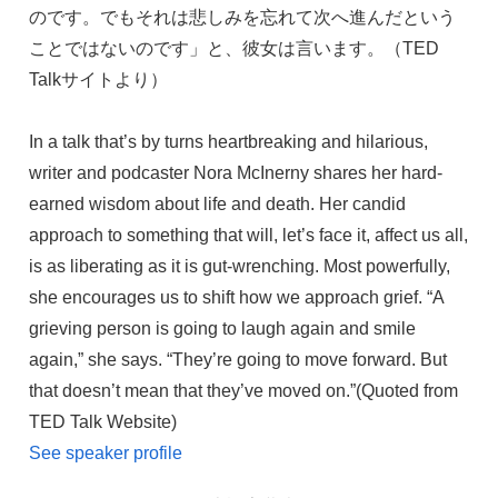
のです。でもそれは悲しみを忘れて次へ進んだという
ことではないのです」と、彼女は言います。（TED
Talkサイトより）
In a talk that’s by turns heartbreaking and hilarious,
writer and podcaster Nora McInerny shares her hard-
earned wisdom about life and death. Her candid
approach to something that will, let’s face it, affect us all,
is as liberating as it is gut-wrenching. Most powerfully,
she encourages us to shift how we approach grief. “A
grieving person is going to laugh again and smile
again,” she says. “They’re going to move forward. But
that doesn’t mean that they’ve moved on.”(Quoted from
TED Talk Website)
See speaker profile