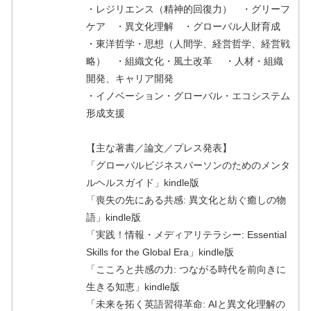
・レジリエンス（精神的回復力） ・グリーフ
ケア ・異文化理解 ・グローバル人財育成
・東洋哲学・思想（人間学、経営哲学、経営戦
略） ・組織文化・風土改革 ・人材・組織
開発、キャリア開発
・イノベーション・グローバル・エコシステム
形成支援
【主な著書／論文／プレス発表】
「グローバルビジネスパーソンのためのメンタ
ルヘルスガイド」kindle版
「喪失の先にある共感: 異文化と紡ぐ癒しの物
語」kindle版
「実践！情報・メディアリテラシー: Essential
Skills for the Global Era」kindle版
「こころと共感の力: つながる時代を前向きに
生きる知恵」kindle版
「未来を拓く英語習得革命: AIと異文化理解の