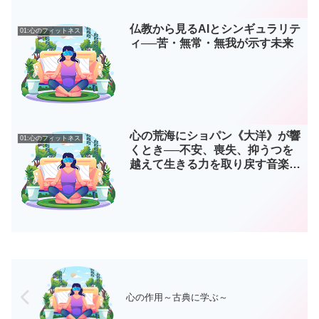
仏教から見るAIとシンギュラリテ
01:心のフィットネス
ィ──苦・無常・無我が示す未来
心の荒海にショパン《大洋》が響
01:心のフィットネス
くとき──不安、喪失、抑うつを
越えて生きる力を取り戻す音楽の
実践 第6部
心の作用～古典に学ぶ～