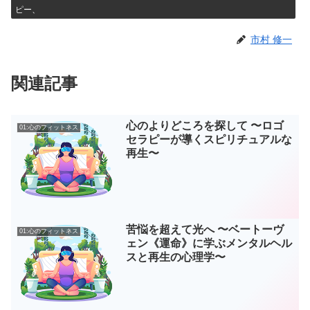
b
dI
n
ピー、
o
n
g
市村 修一
o
er
k
関連記事
心のよりどころを探して 〜ロゴ
01:心のフィットネス
セラピーが導くスピリチュアルな
再生〜
苦悩を超えて光へ 〜ベートーヴ
01:心のフィットネス
ェン《運命》に学ぶメンタルヘル
スと再生の心理学〜