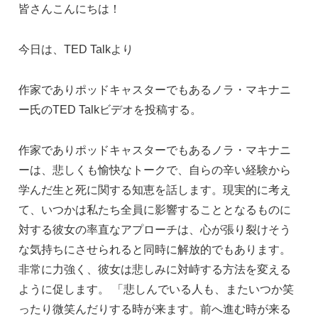
c
k
ss
ail
皆さんこんにちは！
e
e
e
今日は、TED Talkより
b
dI
n
o
n
g
作家でありポッドキャスターでもあるノラ・マキナニ
o
er
ー氏のTED Talkビデオを投稿する。
k
作家でありポッドキャスターでもあるノラ・マキナニ
ーは、悲しくも愉快なトークで、自らの辛い経験から
学んだ生と死に関する知恵を話します。現実的に考え
て、いつかは私たち全員に影響することとなるものに
対する彼女の率直なアプローチは、心が張り裂けそう
な気持ちにさせられると同時に解放的でもあります。
非常に力強く、彼女は悲しみに対峙する方法を変える
ように促します。 「悲しんでいる人も、またいつか笑
ったり微笑んだりする時が来ます。前へ進む時が来る