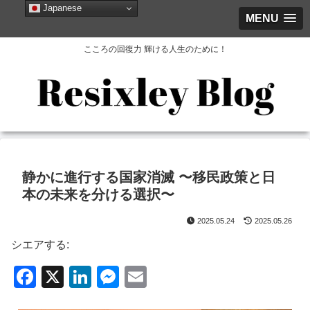
Japanese
MENU
こころの回復力 輝ける人生のために！
静かに進行する国家消滅 〜移民政策と日
本の未来を分ける選択〜
2025.05.24
2025.05.26
シエアする:
F
X
Li
M
E
a
n
e
m