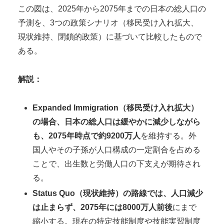
この図は、2025年から2075年までの日本の総人口の
予測を、3つの政策シナリオ（移民受け入れ拡大、
現状維持、閉鎖的政策）に基づいて比較したもので
ある。
解説：
Expanded Immigration
（移民受け入れ拡大）
の場合、日本の総人口は緩やかに減少しながら
も、2075年時点で約9200万人
を維持する。外
国人やその子孫が人口構成の一定割合を占める
ことで、出生数と労働人口の下支えが期待され
る。
Status Quo
（現状維持）の路線では、人口減少
は止まらず、2075年には8000万人前後
にまで
縮小する。現在の特定技能制度や技能実習制度