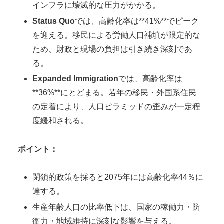
インフラに壊滅的な圧力がかかる。
Status Quo
では、高齢化率は**41%**でピーク
を迎える。移民による労働人口補填が限定的な
ため、財政と現場の負担は引き続き深刻であ
る。
Expanded Immigration
では、高齢化率は
**36%**にとどまる。若年の移民・外国系住民
の定着により、人口ピラミッドの歪みが一定程
度緩和される。
ポイント：
閉鎖的政策を採ると2075年には高齢化率44％に
達する。
生産年齢人口の比率低下は、国家の稼働力・防
衛力・地域維持に深刻な影響を与える。