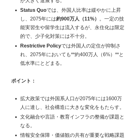
が大きく進展する。
Status Quo
では、外国人比率は緩やかに上昇
し、2075年には
約900万人（11%）
。一定の技
能実習生や留学生は流入するが、永住化は限定
的で、少子化対策には不十分。
Restrictive Policy
では外国人の定住が抑制さ
れ、2075年においても**約400万人（6%）**と
低水準にとどまる。
ポイント：
拡大政策では外国系人口が2075年には1600万
人に達し、社会構造に大きな変化をもたらす。
文化融合や言語・教育インフラの整備が課題と
なる。
情報安全保障・価値観の共有が重要な戦略課題