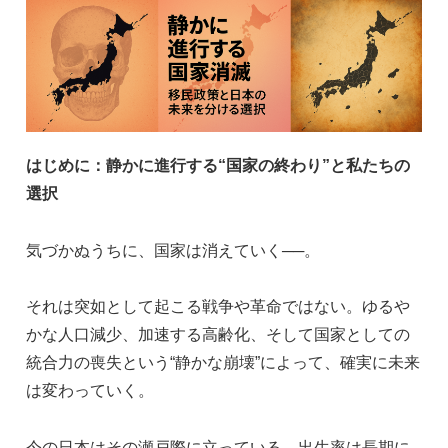
c
k
ss
ail
e
e
e
b
dI
n
o
n
g
o
er
はじめに：静かに進行する“国家の終わり”と私たちの
k
選択
気づかぬうちに、国家は消えていく──。
それは突如として起こる戦争や革命ではない。ゆるや
かな人口減少、加速する高齢化、そして国家としての
統合力の喪失という“静かな崩壊”によって、確実に未来
は変わっていく。
今の日本はその瀬戸際に立っている。出生率は長期に