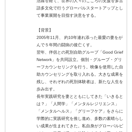
活躍を経て、世界の人々のこころの支援を多言
語多文化で行うグローバルスタートアップとし
て事業展開を目指す決意をする。
【背景】
2005年11月、 約10年連れ添った最愛の妻をが
んで５年間の闘病の後亡くす。
翌年、伴侶との死別自助グループ「Good Grief
Network」を共同設立。個別・グループ・グリ
ーフカウンセリングを行う。映像を使用した自
助カウンセリングを取り入れる。大きな成果を
残し、それぞれの死別体験者は、新たな人生を
歩み出す。
長年実践研究を妻とともにしてきた「いきると
は？」「人間学」「メンタルレジリエンス」
「メンタルヘルス」「グリーフケア」をさらに
学際的に実践研究を推し進め、多数の素晴らし
い成果が生まれてきた。私自身がグローバルビ