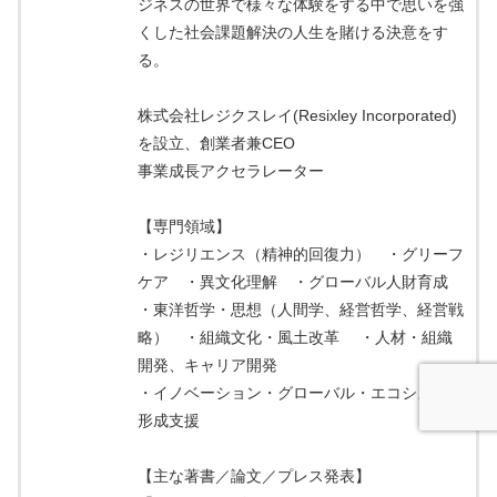
ジネスの世界で様々な体験をする中で思いを強
くした社会課題解決の人生を賭ける決意をす
る。
株式会社レジクスレイ(Resixley Incorporated)
を設立、創業者兼CEO
事業成長アクセラレーター
【専門領域】
・レジリエンス（精神的回復力） ・グリーフ
ケア ・異文化理解 ・グローバル人財育成
・東洋哲学・思想（人間学、経営哲学、経営戦
略） ・組織文化・風土改革 ・人材・組織
開発、キャリア開発
・イノベーション・グローバル・エコシステム
形成支援
【主な著書／論文／プレス発表】