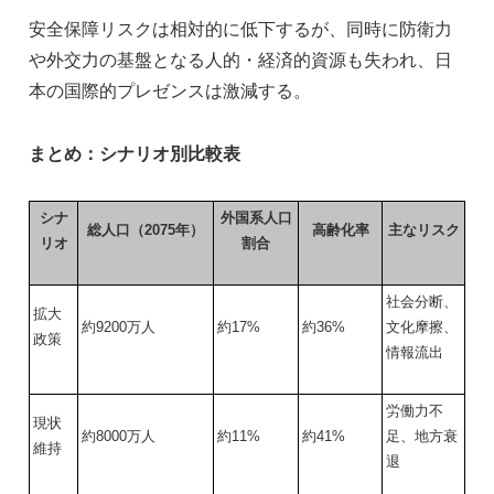
安全保障リスクは相対的に低下するが、同時に防衛力
や外交力の基盤となる人的・経済的資源も失われ、日
本の国際的プレゼンスは激減する。
まとめ：シナリオ別比較表
シナ
外国系人口
総人口（2075年）
高齢化率
主なリスク
リオ
割合
社会分断、
拡大
約9200万人
約17%
約36%
文化摩擦、
政策
情報流出
労働力不
現状
約8000万人
約11%
約41%
足、地方衰
維持
退