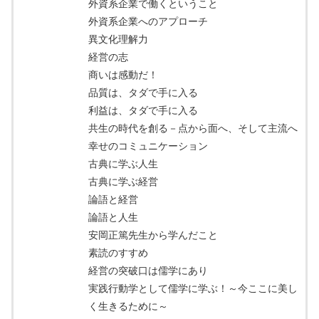
外資系企業で働くということ
外資系企業へのアプローチ
異文化理解力
経営の志
商いは感動だ！
品質は、タダで手に入る
利益は、タダで手に入る
共生の時代を創る－点から面へ、そして主流へ
幸せのコミュニケーション
古典に学ぶ人生
古典に学ぶ経営
論語と経営
論語と人生
安岡正篤先生から学んだこと
素読のすすめ
経営の突破口は儒学にあり
実践行動学として儒学に学ぶ！～今ここに美し
く生きるために～