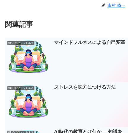
o
n
g
市村 修一
o
er
k
関連記事
マインドフルネスによる自己変革
01:心のフィットネス
ストレスを味方につける方法
01:心のフィットネス
AI時代の教育とは何か──知識を
01:心のフィットネス