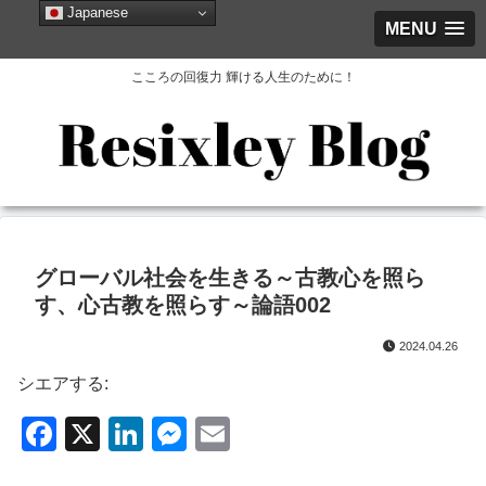
Japanese
MENU
こころの回復力 輝ける人生のために！
グローバル社会を生きる～古教心を照ら
す、心古教を照らす～論語002
2024.04.26
シエアする:
F
X
Li
M
E
a
n
e
m