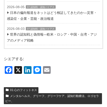
2026-08-05
07:認知戦・認知バイアス
日本の偏向報道をネットはどう検証してきたのか―災害・
感染症・企業・芸能・政治報道
2026-08-03
07:認知戦・認知バイアス
世界の認知戦と偽情報―欧米・ロシア・中国・台湾・アジ
アのメディア戦略
シエアする:
F
X
Li
M
E
a
n
e
m
c
k
ss
ail
01:心のフィットネス
e
e
e
メンタルヘルス、グリーフ、グリーフケア、認知行動療法、ロゴセラ
b
dI
n
ピー、