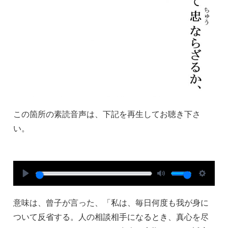
この箇所の素読音声は、下記を再生してお聴き下さ
い。
P
M
S
l
u
e
意味は、曾子が言った、「私は、毎日何度も我が身に
a
t
t
ついて反省する。人の相談相手になるとき、真心を尽
y
e
t