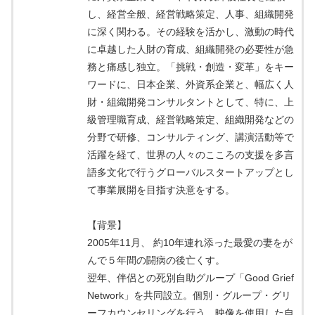
し、経営全般、経営戦略策定、人事、組織開発
に深く関わる。その経験を活かし、激動の時代
に卓越した人財の育成、組織開発の必要性が急
務と痛感し独立。「挑戦・創造・変革」をキー
ワードに、日本企業、外資系企業と、幅広く人
財・組織開発コンサルタントとして、特に、上
級管理職育成、経営戦略策定、組織開発などの
分野で研修、コンサルティング、講演活動等で
活躍を経て、世界の人々のこころの支援を多言
語多文化で行うグローバルスタートアップとし
て事業展開を目指す決意をする。
【背景】
2005年11月、 約10年連れ添った最愛の妻をが
んで５年間の闘病の後亡くす。
翌年、伴侶との死別自助グループ「Good Grief
Network」を共同設立。個別・グループ・グリ
ーフカウンセリングを行う。映像を使用した自