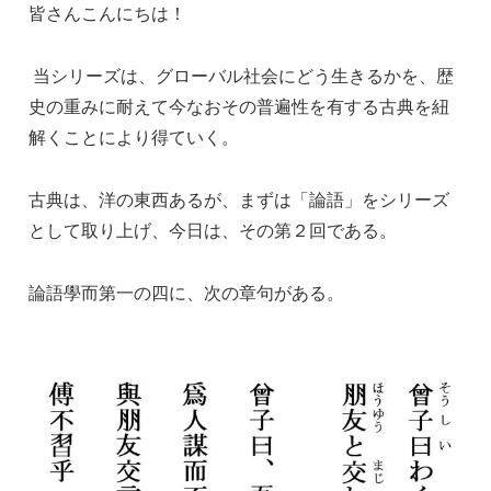
c
k
ss
ail
皆さんこんにちは！
e
e
e
当シリーズは、グローバル社会にどう生きるかを、歴
b
dI
n
史の重みに耐えて今なおその普遍性を有する古典を紐
o
n
g
解くことにより得ていく。
o
er
k
古典は、洋の東西あるが、まずは「論語」をシリーズ
として取り上げ、今日は、その第２回である。
論語學而第一の四に、次の章句がある。