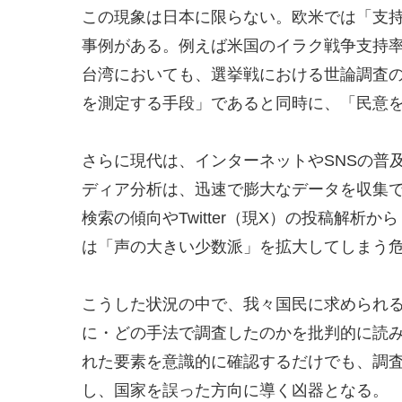
この現象は日本に限らない。欧米では「支
事例がある。例えば米国のイラク戦争支持
台湾においても、選挙戦における世論調査
を測定する手段」であると同時に、「民意
さらに現代は、インターネットやSNSの普
ディア分析は、迅速で膨大なデータを収集で
検索の傾向やTwitter（現X）の投稿解
は「声の大きい少数派」を拡大してしまう
こうした状況の中で、我々国民に求められ
に・どの手法で調査したのかを批判的に読み解
れた要素を意識的に確認するだけでも、調
し、国家を誤った方向に導く凶器となる。