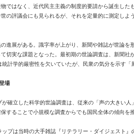
産物ではなく、近代民主主義の制度的要請から誕生した
世の評議会にも見られるが、それを定量的に測定しよう
義の進展がある。識字率が上がり、新聞や雑誌が世論を
って切実な課題となった。最初期の世論調査は、新聞社
る。これは統計学的厳密性を欠いていたが、民衆の気分を示
登場
ップが確立した科学的世論調査は、従来の「声の大きい人
確保することで小規模な調査からでも国民全体の傾向を
ャラップは当時の大手雑誌『リテラリー・ダイジェスト』