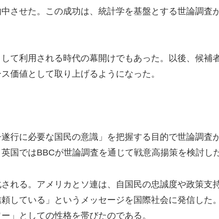
的中させた。この成功は、統計学を基盤とする世論調査
として利用される時代の幕開けでもあった。以後、候補
ース価値として取り上げるようになった。
争遂行に必要な国民の意識」を把握する目的で世論調査
、英国ではBBCが世論調査を通じて戦意高揚策を検討し
化される。アメリカとソ連は、自国民の忠誠度や政策支
信頼している」というメッセージを国際社会に発信した
ワー」としての性格を帯びたのである。