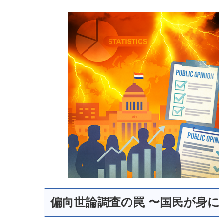
a
n
e
m
c
k
ss
ail
e
e
e
b
dI
n
o
n
g
o
er
k
偏向世論調査の罠 〜国民が身