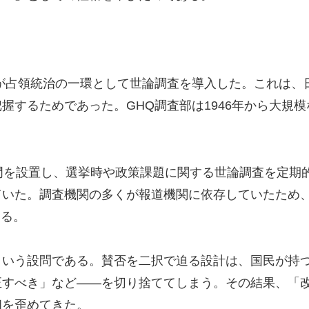
が占領統治の一環として世論調査を導入した。これは、
握するためであった。GHQ調査部は1946年から大規
門を設置し、選挙時や政策課題に関する世論調査を定期
ていた。調査機関の多くが報道機関に依存していたため
ある。
という設問である。賛否を二択で迫る設計は、国民が持つ
正すべき」など――を切り捨ててしまう。その結果、「
相を歪めてきた。