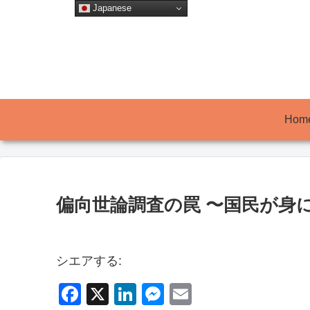
Japanese
Hom
偏向世論調査の罠 〜国民が身
シエアする:
F
X
Li
M
E