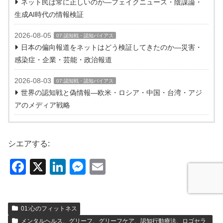
ネット民は常に正しいのか―フェイクニュース・陰謀論・
生成AI時代の情報検証
2026-08-05
07:認知戦・認知バイアス
日本の偏向報道をネットはどう検証してきたのか―災害・
感染症・企業・芸能・政治報道
2026-08-03
07:認知戦・認知バイアス
世界の認知戦と偽情報―欧米・ロシア・中国・台湾・アジ
アのメディア戦略
シエアする:
F
X
Li
M
E
a
n
e
m
c
k
ss
ail
01:心のフィットネス
e
e
e
メンタルヘルス、グリーフ、グリーフケア、認知行動療法、ロゴセラ