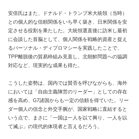
安倍氏はまた、ドナルド・トランプ米大統領（当時）
との個人的な信頼関係をいち早く築き、日米関係を安
定させる役割を果たした。大統領選直後に訪米し最初
に会談した首脳として、個人関係を戦略的資産と捉え
るパーソナル・ディプロマシーを実践したことで、
TPP離脱後の貿易枠組み見直し、北朝鮮問題への協調
対応など、現実的な成果も得た。
こうした姿勢は、国内では賛否を呼びながらも、海外
においては「自由主義陣営のリーダー」としての存在
感を高め、G7諸国からも一定の信頼を得ていた。リー
ダー個人の信念と外交手腕が、国家戦略に直結すると
いう点で、まさに「一国は一人を以て興り、一人を以
て滅ぶ」の現代的体現者と言えるだろう。