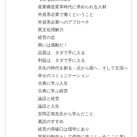
産業構造変革時代に求められる人材
外資系企業で働くということ
外資系企業へのアプローチ
異文化理解力
経営の志
商いは感動だ！
品質は、タダで手に入る
利益は、タダで手に入る
共生の時代を創る－点から面へ、そして主流へ
幸せのコミュニケーション
古典に学ぶ人生
古典に学ぶ経営
論語と経営
論語と人生
安岡正篤先生から学んだこと
素読のすすめ
経営の突破口は儒学にあり
実践行動学として儒学に学ぶ！～今ここに美し