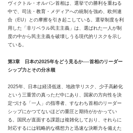
ヴィクトル・オルバン首相は、選挙での勝利を重ねる
中で、司法・教育・メディアへの統制を強め、欧州連
合（EU）との摩擦を引き起こしている。選挙制度を利
用した「非リベラル民主主義」は、選ばれた一人が制
度の中から民主主義を破壊しうる現代的リスクを示し
ている。
第3章 日本の2025年をどう見るか──首相のリーダー
シップ力とその分水嶺
2025年、日本は経済低迷、地政学リスク、少子高齢化
という三重苦の真っただ中にあり、国家の方向性を決
定づける「一人」の指導者、すなわち首相のリーダー
シップにかつてないほどの重圧と期待がかかってい
る。国民が直面する課題は複雑化しており、それらに
対応するには戦略的な構想力と迅速な決断力を備えた