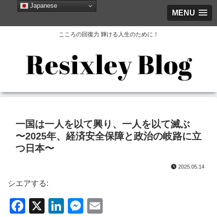
Japanese
MENU
こころの回復力 輝ける人生のために！
一国は一人を以て興り、一人を以て滅ぶ
〜2025年、経済安全保障と政治の岐路に立
つ日本〜
2025.05.14
シエアする:
F
X
Li
M
E