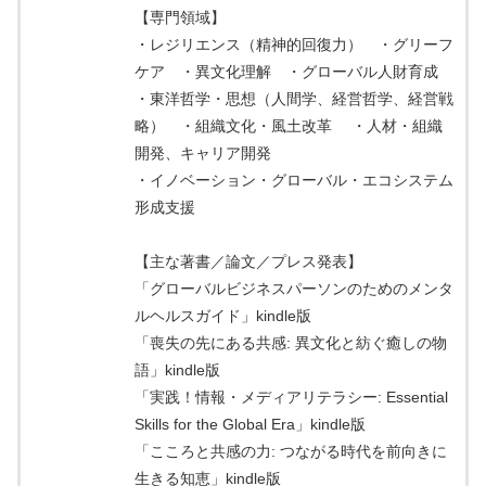
【専門領域】
・レジリエンス（精神的回復力） ・グリーフ
ケア ・異文化理解 ・グローバル人財育成
・東洋哲学・思想（人間学、経営哲学、経営戦
略） ・組織文化・風土改革 ・人材・組織
開発、キャリア開発
・イノベーション・グローバル・エコシステム
形成支援
【主な著書／論文／プレス発表】
「グローバルビジネスパーソンのためのメンタ
ルヘルスガイド」kindle版
「喪失の先にある共感: 異文化と紡ぐ癒しの物
語」kindle版
「実践！情報・メディアリテラシー: Essential
Skills for the Global Era」kindle版
「こころと共感の力: つながる時代を前向きに
生きる知恵」kindle版