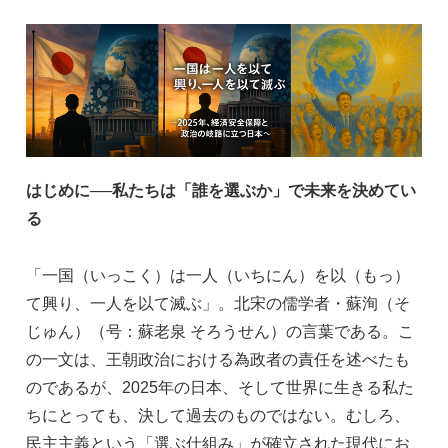
a
n
e
m
c
k
ss
ail
e
e
e
b
dI
n
o
n
g
o
er
はじめに──私たちは「誰を選ぶか」で未来を決めてい
k
る
「一国（いっこく）は一人（いちにん）を以（もっ）
て興り、一人を以て滅ぶ」。北宋の儒学者・蘇洵（そ
じゅん）（号：蘇老泉 そろうせん）の言葉である。こ
の一文は、王朝政治における為政者の責任を述べたも
のであるが、2025年の日本、そして世界に生きる私た
ちにとっても、決して過去のものではない。むしろ、
民主主義という「選ぶ仕組み」が確立された現代にお