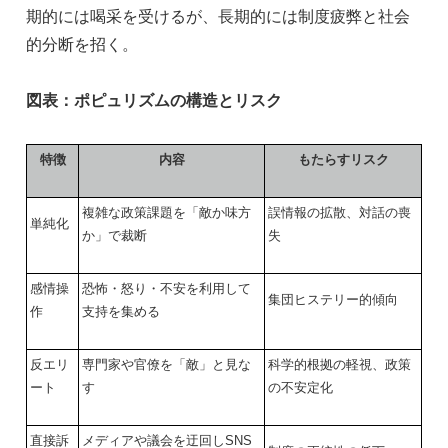
期的には喝采を受けるが、長期的には制度疲弊と社会
的分断を招く。
図表：ポピュリズムの構造とリスク
特徴
内容
もたらすリスク
複雑な政策課題を「敵か味方
誤情報の拡散、対話の喪
単純化
か」で裁断
失
感情操
恐怖・怒り・不安を利用して
集団ヒステリー的傾向
作
支持を集める
反エリ
専門家や官僚を「敵」と見な
科学的根拠の軽視、政策
ート
す
の不安定化
直接訴
メディアや議会を迂回しSNS