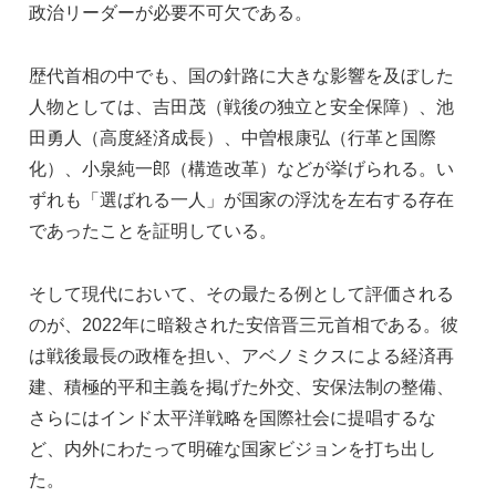
政治リーダーが必要不可欠である。
歴代首相の中でも、国の針路に大きな影響を及ぼした
人物としては、吉田茂（戦後の独立と安全保障）、池
田勇人（高度経済成長）、中曽根康弘（行革と国際
化）、小泉純一郎（構造改革）などが挙げられる。い
ずれも「選ばれる一人」が国家の浮沈を左右する存在
であったことを証明している。
そして現代において、その最たる例として評価される
のが、2022年に暗殺された安倍晋三元首相である。彼
は戦後最長の政権を担い、アベノミクスによる経済再
建、積極的平和主義を掲げた外交、安保法制の整備、
さらにはインド太平洋戦略を国際社会に提唱するな
ど、内外にわたって明確な国家ビジョンを打ち出し
た。