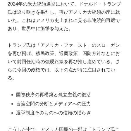
2024年の米大統領選挙において、ドナルド・トランプ
氏は返り咲きを果たし、再びアメリカ大統領の座に就
いた。これはアメリカ史上まれに見る非連続的再選で
あり、世界中に衝撃を与えた。
トランプ氏は「アメリカ・ファースト」のスローガン
を再び掲げ、移民政策、通商政策、国防方針などにお
いて前回任期時の強硬路線を再び推し進めている。さ
らに今回の政権では、以下の点が特に注目されてい
る。
国際秩序の再構築と孤立主義の復活
言論空間の分断とメディアへの圧力
選挙制度そのものへの信頼の揺らぎ
こうした中で、アメリカ国民の一部は「トランプ氏こ