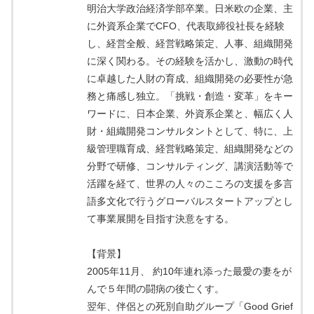
明治大学政治経済学部卒業。日米欧の企業、主
に外資系企業でCFO、代表取締役社長を経験
し、経営全般、経営戦略策定、人事、組織開発
に深く関わる。その経験を活かし、激動の時代
に卓越した人財の育成、組織開発の必要性が急
務と痛感し独立。「挑戦・創造・変革」をキー
ワードに、日本企業、外資系企業と、幅広く人
財・組織開発コンサルタントとして、特に、上
級管理職育成、経営戦略策定、組織開発などの
分野で研修、コンサルティング、講演活動等で
活躍を経て、世界の人々のこころの支援を多言
語多文化で行うグローバルスタートアップとし
て事業展開を目指す決意をする。
【背景】
2005年11月、 約10年連れ添った最愛の妻をが
んで５年間の闘病の後亡くす。
翌年、伴侶との死別自助グループ「Good Grief