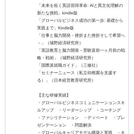
「未来を拓く英語習得革命: AIと異文化理解の
新たな挑戦」kindle版
「グローバルビジネス成功の第一歩: 基礎から
実践まで」Kindle版
「仕事と脳力開発－挫折また挫折そして希望へ
－」（城野経済研究所）
「英語教育と脳力開発－受験直前一ヶ月前の戦
略・戦術」（城野経済研究所）
「国際派就職ガイド」（三修社）
「セミナーニュース（私立幼稚園を支援す
る）」（日本経営教育研究所）
【主な研修実績】
・グローバルビジネスコミュニケーションスキ
ルアップ ・リーダーシップ ・コーチング
・ファシリテーション ・ディベート ・プレ
ゼンテーション ・問題解決
・グローバルキャリアモデル構築と実践 ・キ