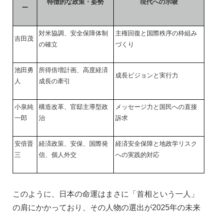
特徴的な政策・姿勢
現代への示唆
ー
対米協調、安全保障体制
主権回復と国際秩序の枠組み
吉田茂
の確立
づくり
池田勇
所得倍増計画、高度経済
成長ビジョンと実行力
人
成長の牽引
小泉純
構造改革、官邸主導型政
メッセージ力と国民への直接
一郎
治
訴求
安倍晋
経済政策、安保、国際発
経済安全保障と地政学リスク
三
信、個人外交
への実践的対応
このように、日本の命運はまさに「首相という一人」
の肩にかかっており、その人物の選出が2025年の未来