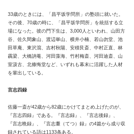
33歳のときには、「昌平坂学問所」の塾頭に就いた。
その後、70歳の時に、「昌平坂学問所」を統括する立
場になった。彼の門下生は、3,000人といわれ、山田方
谷、佐久間象山、渡辺崋山、横井小楠、若山勿堂、池
田草庵、東沢瀉、吉村秋陽、安積艮斎、中村正直、林
靏梁、大橋訥菴、河田藻海、竹村梅斎、河田迪斎、山
室汲古、北條悔堂など、いずれも幕末に活躍した人材
を輩出している。
言志四録
佐藤一斎が42歳から82歳にかけてまとめ上げたのが、
『言志四録』である。『言志録』、『言志後録』、
『言志晩録』、『言志耋（てつ）録』の4篇から成り収
録されている語は1133条ある。