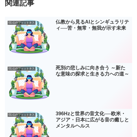
関連記事
仏教から見るAIとシンギュラリテ
01:心のフィットネス
ィ──苦・無常・無我が示す未来
死別の悲しみに向き合う ～新た
01:心のフィットネス
な意味の探求と生きる力への道～
396Hzと世界の音文化──欧米・
01:心のフィットネス
アジア・日本に広がる音の癒しと
メンタルヘルス