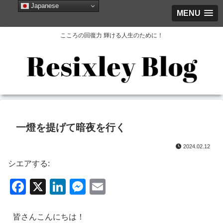
Japanese
MENU
こころの回復力 輝ける人生のために！
一燈を提げて暗夜を行く
2024.02.12
シエアする:
F
X
Li
M
E
a
n
e
m
c
k
ss
ail
皆さんこんにちは！