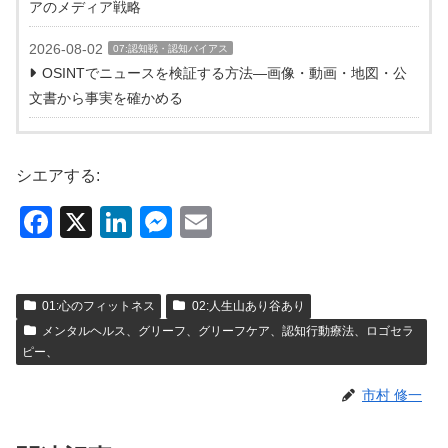
アのメディア戦略
2026-08-02
07:認知戦・認知バイアス
OSINTでニュースを検証する方法―画像・動画・地図・公
文書から事実を確かめる
シエアする:
F
X
Li
M
E
a
n
e
m
c
k
ss
ail
01:心のフィットネス
02:人生山あり谷あり
e
e
e
メンタルヘルス、グリーフ、グリーフケア、認知行動療法、ロゴセラ
b
dI
n
ピー、
o
n
g
市村 修一
o
er
k