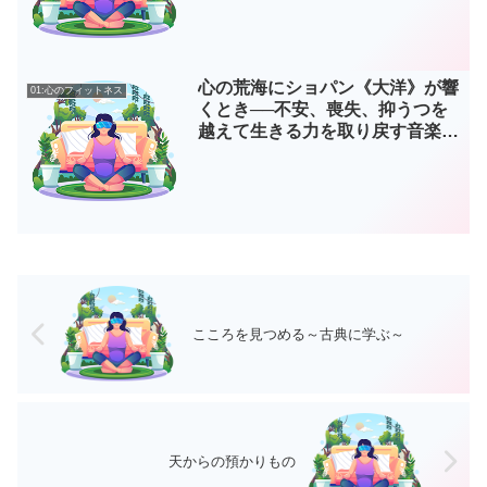
心の荒海にショパン《大洋》が響
01:心のフィットネス
くとき──不安、喪失、抑うつを
越えて生きる力を取り戻す音楽の
実践 第1部
こころを見つめる～古典に学ぶ～
天からの預かりもの