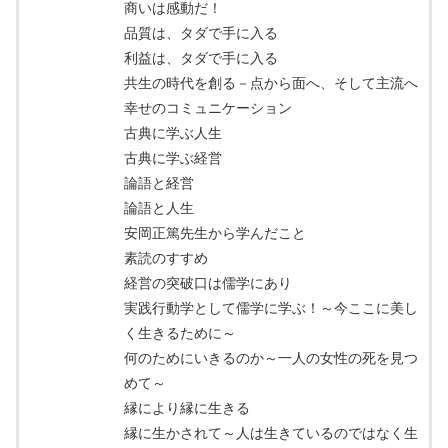
商いは感動だ！
品質は、タダで手に入る
利益は、タダで手に入る
共生の時代を創る－点から面へ、そして主流へ
幸せのコミュニケーション
古典に学ぶ人生
古典に学ぶ経営
論語と経営
論語と人生
安岡正篤先生から学んだこと
素読のすすめ
経営の突破口は儒学にあり
実践行動学として儒学に学ぶ！～今ここに美し
く生きるために～
何のためにいきるのか～一人の女性の死を見つ
めて～
縁により縁に生きる
縁に生かされて～人は生きているのではなく生