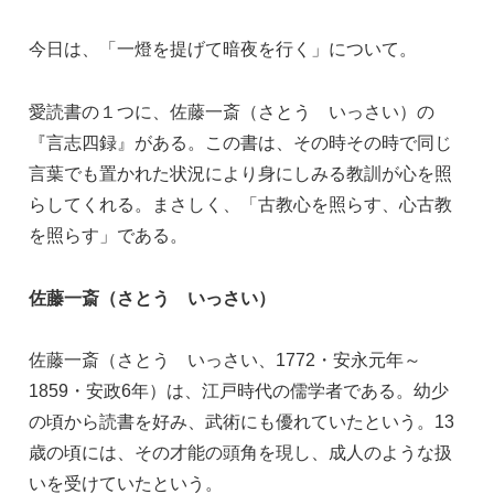
e
e
e
今日は、「一燈を提げて暗夜を行く」について。
b
dI
n
o
n
g
愛読書の１つに、佐藤一斎（さとう いっさい）の
o
er
『言志四録』がある。この書は、その時その時で同じ
k
言葉でも置かれた状況により身にしみる教訓が心を照
らしてくれる。まさしく、「古教心を照らす、心古教
を照らす」である。
佐藤一斎（さとう いっさい）
佐藤一斎（さとう いっさい、1772・安永元年～
1859・安政6年）は、江戸時代の儒学者である。幼少
の頃から読書を好み、武術にも優れていたという。13
歳の頃には、その才能の頭角を現し、成人のような扱
いを受けていたという。