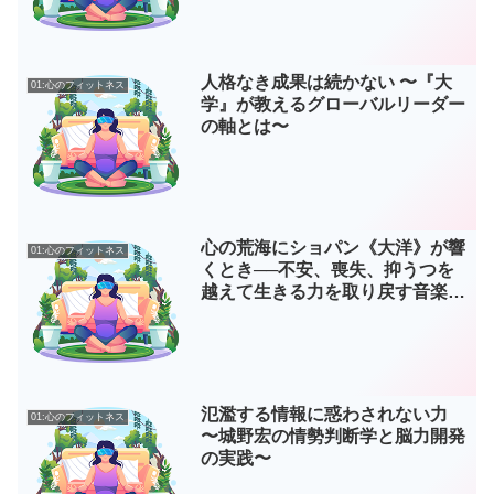
人格なき成果は続かない 〜『大
01:心のフィットネス
学』が教えるグローバルリーダー
の軸とは〜
心の荒海にショパン《大洋》が響
01:心のフィットネス
くとき──不安、喪失、抑うつを
越えて生きる力を取り戻す音楽の
実践 第8部
氾濫する情報に惑わされない力
01:心のフィットネス
〜城野宏の情勢判断学と脳力開発
の実践〜