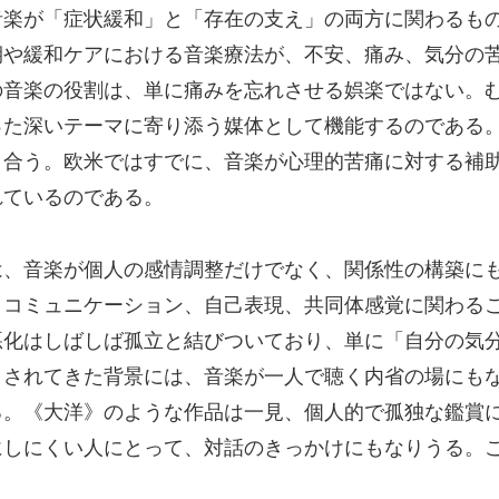
音楽が「症状緩和」と「存在の支え」の両方に関わるも
期や緩和ケアにおける音楽療法が、不安、痛み、気分の
の音楽の役割は、単に痛みを忘れさせる娯楽ではない。
った深いテーマに寄り添う媒体として機能するのである
き合う。欧米ではすでに、音楽が心理的苦痛に対する補
れているのである。
は、音楽が個人の感情調整だけでなく、関係性の構築に
、コミュニケーション、自己表現、共同体感覚に関わる
悪化はしばしば孤立と結びついており、単に「自分の気
とされてきた背景には、音楽が一人で聴く内省の場にも
る。《大洋》のような作品は一見、個人的で孤独な鑑賞
にしにくい人にとって、対話のきっかけにもなりうる。