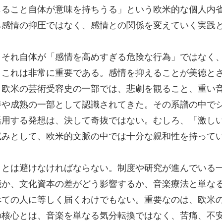
じること自体が意味を持ちうる」という欧米的な個人内
ち感情の抑圧ではなく、感情との関係を変えていく実践
とそれ自体が「感情を高めすぎる危険な行為」ではなく
。これは非常に重要である。感情を抑えることが美徳と
し欧米の芸術受容史の一部では、悲劇を観ること、重い
養や成熟の一部として認識されてきた。その系譜の中で
活用する発想は、決して奇抜ではない。むしろ、「激し
試みとして、欧米的文脈の中では十分な親和性を持って
ことは避けなければならない。制度や研究が進んでいる
能か、文化資本の差がどう影響するか、音楽療法と単な
べての人に等しく届くわけでもない。重要なのは、欧米
の核心とは、音楽を単なる気分転換ではなく、苦痛、不