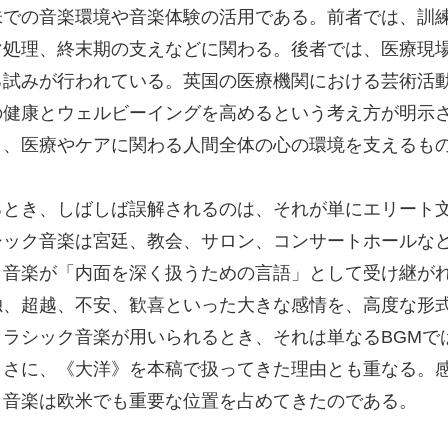
味での音楽環境や音楽体験の活用である。前者では、訓
マ処理、終末期の支えなどに関わる。後者では、医療現
る試みが行われている。英国の医療機関における芸術活
の健康とウェルビーイングを高めるという考え方が明示
く、医療やケアに関わる人間全体の心の環境を支えるも
るとき、しばしば誤解されるのは、それが単にエリート
シック音楽は宮廷、教会、サロン、コンサートホールな
ク音楽が「内面を深く扱うための言語」として受け継が
独、超越、不安、歓喜といった大きな感情を、高度な形
ラシック音楽が用いられるとき、それは単なるBGMで
まさに、《大洋》を本稿で扱ってきた理由とも重なる。
ク音楽は欧米でも重要な位置を占めてきたのである。