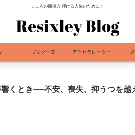
こころの回復力 輝ける人生のために！
e
ブログ一覧
アクセラレーター
運
響くとき──不安、喪失、抑うつを越