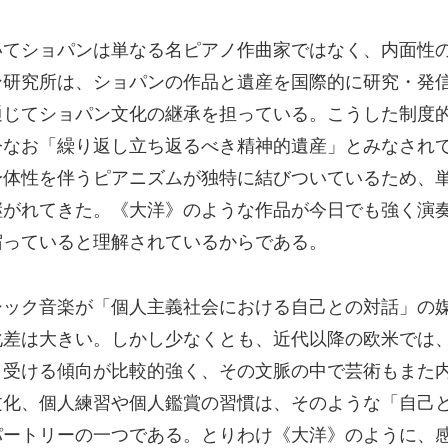
いてショパンは単なる名ピアノ作曲家ではなく、内面性
ン研究所は、ショパンの作品と遺産を国際的に研究・発
通じてショパン文化の継承を担っている。こうした制度
今なお「繰り返し立ち返るべき精神的遺産」とみなされ
身体性を伴うピアニズムが独特に結びついているため、
継がれてきた。《大洋》のような作品が今日でも強く演
宿っていると理解されているからである。
シック音楽が「個人主義社会における自己との対話」の
化差は大きい。しかし少なくとも、近代以降の欧米では
き受ける傾向が比較的強く、その文脈の中で芸術もまた
文化、個人練習や個人鑑賞の習慣は、そのような「自己
パートリーの一つである。とりわけ《大洋》のように、