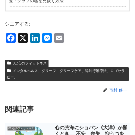
査・グラフの嘘を見抜く方法
シエアする:
F
X
Li
M
E
a
n
e
m
c
k
ss
ail
01:心のフィットネス
e
e
e
メンタルヘルス、グリーフ、グリーフケア、認知行動療法、ロゴセラ
b
dI
n
ピー、
o
n
g
市村 修一
o
er
k
関連記事
心の荒海にショパン《大洋》が響
01:心のフィットネス
くとき──不安、喪失、抑うつを