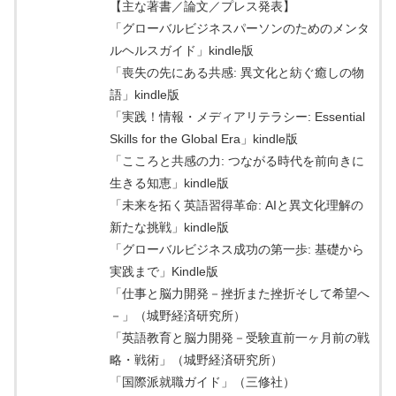
【主な著書／論文／プレス発表】
「グローバルビジネスパーソンのためのメンタ
ルヘルスガイド」kindle版
「喪失の先にある共感: 異文化と紡ぐ癒しの物
語」kindle版
「実践！情報・メディアリテラシー: Essential
Skills for the Global Era」kindle版
「こころと共感の力: つながる時代を前向きに
生きる知恵」kindle版
「未来を拓く英語習得革命: AIと異文化理解の
新たな挑戦」kindle版
「グローバルビジネス成功の第一歩: 基礎から
実践まで」Kindle版
「仕事と脳力開発－挫折また挫折そして希望へ
－」（城野経済研究所）
「英語教育と脳力開発－受験直前一ヶ月前の戦
略・戦術」（城野経済研究所）
「国際派就職ガイド」（三修社）