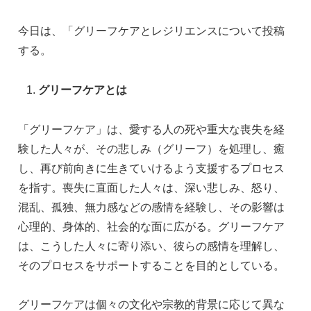
e
e
e
今日は、「グリーフケアとレジリエンスについて投稿
b
dI
n
する。
o
n
g
o
er
グリーフケアとは
k
「グリーフケア」は、愛する人の死や重大な喪失を経
験した人々が、その悲しみ（グリーフ）を処理し、癒
し、再び前向きに生きていけるよう支援するプロセス
を指す。喪失に直面した人々は、深い悲しみ、怒り、
混乱、孤独、無力感などの感情を経験し、その影響は
心理的、身体的、社会的な面に広がる。グリーフケア
は、こうした人々に寄り添い、彼らの感情を理解し、
そのプロセスをサポートすることを目的としている。
グリーフケアは個々の文化や宗教的背景に応じて異な