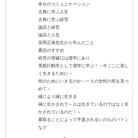
幸せのコミュニケーション
古典に学ぶ人生
古典に学ぶ経営
論語と経営
論語と人生
安岡正篤先生から学んだこと
素読のすすめ
経営の突破口は儒学にあり
実践行動学として儒学に学ぶ！～今ここに美し
く生きるために～
何のためにいきるのか～一人の女性の死を見つ
めて～
縁により縁に生きる
縁に生かされて～人は生きているのではなく生
かされているのだ！～
看取ることによって手渡されるいのちのバトン
など