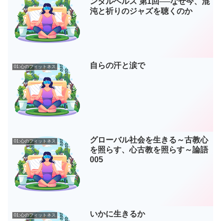
ンタルヘルス 第1回──なぜ今、混
沌と祈りのジャズを聴くのか
自らの汗と涙で
01:心のフィットネス
グローバル社会を生きる～古教心
01:心のフィットネス
を照らす、心古教を照らす～論語
005
いかに生きるか
01:心のフィットネス