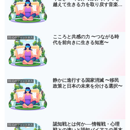
越えて生きる力を取り戻す音楽の
実践 第7部
こころと共感の力 〜つながる時
01:心のフィットネス
代を前向きに生きる知恵〜
静かに進行する国家消滅 〜移民
01:心のフィットネス
政策と日本の未来を分ける選択〜
認知戦とは何か──情報戦・心理
01:心のフィットネス
戦との違いと認知バイアスの基本