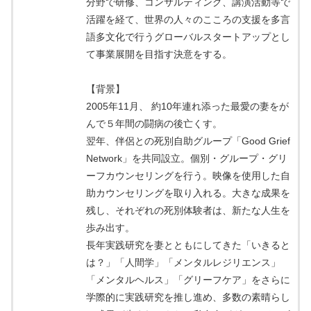
分野で研修、コンサルティング、講演活動等で
活躍を経て、世界の人々のこころの支援を多言
語多文化で行うグローバルスタートアップとし
て事業展開を目指す決意をする。
【背景】
2005年11月、 約10年連れ添った最愛の妻をが
んで５年間の闘病の後亡くす。
翌年、伴侶との死別自助グループ「Good Grief
Network」を共同設立。個別・グループ・グリ
ーフカウンセリングを行う。映像を使用した自
助カウンセリングを取り入れる。大きな成果を
残し、それぞれの死別体験者は、新たな人生を
歩み出す。
長年実践研究を妻とともにしてきた「いきると
は？」「人間学」「メンタルレジリエンス」
「メンタルヘルス」「グリーフケア」をさらに
学際的に実践研究を推し進め、多数の素晴らし