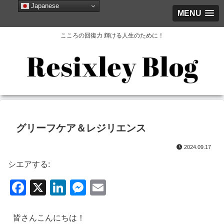
Japanese
MENU
こころの回復力 輝ける人生のために！
グリーフケア＆レジリエンス
2024.09.17
シエアする:
F
X
Li
M
E
a
n
e
m
c
k
ss
ail
皆さんこんにちは！