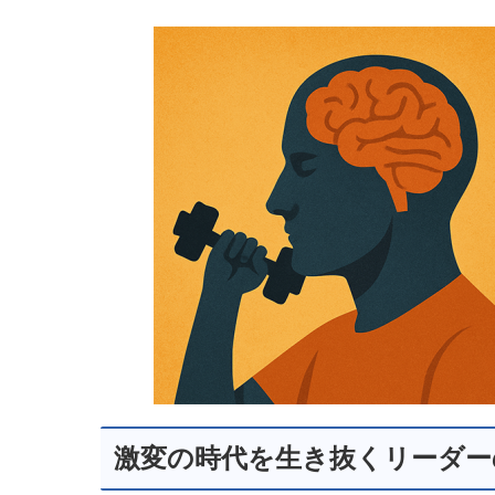
a
n
e
m
c
k
ss
ail
e
e
e
b
dI
n
o
n
g
o
er
k
激変の時代を生き抜くリーダー