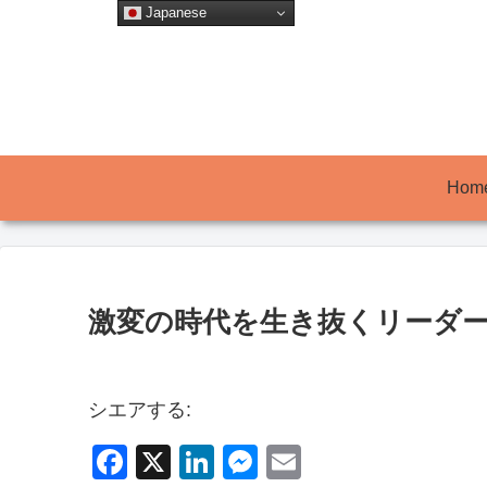
Japanese
Hom
激変の時代を生き抜くリーダー
シエアする:
F
X
Li
M
E