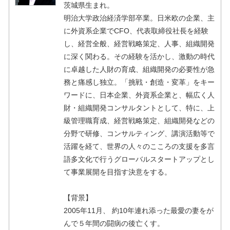
茨城県生まれ。
明治大学政治経済学部卒業。日米欧の企業、主
に外資系企業でCFO、代表取締役社長を経験
し、経営全般、経営戦略策定、人事、組織開発
に深く関わる。その経験を活かし、激動の時代
に卓越した人財の育成、組織開発の必要性が急
務と痛感し独立。「挑戦・創造・変革」をキー
ワードに、日本企業、外資系企業と、幅広く人
財・組織開発コンサルタントとして、特に、上
級管理職育成、経営戦略策定、組織開発などの
分野で研修、コンサルティング、講演活動等で
活躍を経て、世界の人々のこころの支援を多言
語多文化で行うグローバルスタートアップとし
て事業展開を目指す決意をする。
【背景】
2005年11月、 約10年連れ添った最愛の妻をが
んで５年間の闘病の後亡くす。