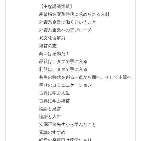
【主な講演実績】
産業構造変革時代に求められる人材
外資系企業で働くということ
外資系企業へのアプローチ
異文化理解力
経営の志
商いは感動だ！
品質は、タダで手に入る
利益は、タダで手に入る
共生の時代を創る－点から面へ、そして主流へ
幸せのコミュニケーション
古典に学ぶ人生
古典に学ぶ経営
論語と経営
論語と人生
安岡正篤先生から学んだこと
素読のすすめ
経営の突破口は儒学にあり