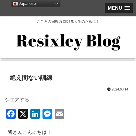
Japanese
MENU
こころの回復力 輝ける人生のために！
絶え間ない訓練
2024.08.14
シエアする:
F
X
Li
M
E
a
n
e
m
c
k
ss
ail
皆さんこんにちは！