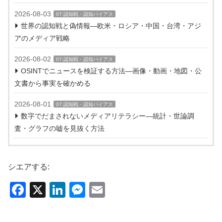
2026-08-03
07:認知戦・認知バイアス
世界の認知戦と偽情報―欧米・ロシア・中国・台湾・アジ
アのメディア戦略
2026-08-02
07:認知戦・認知バイアス
OSINTでニュースを検証する方法―画像・動画・地図・公
文書から事実を確かめる
2026-08-01
07:認知戦・認知バイアス
数字でだまされないメディアリテラシー―統計・世論調
査・グラフの嘘を見抜く方法
シエアする:
F
X
Li
M
E
a
n
e
m
c
k
ss
ail