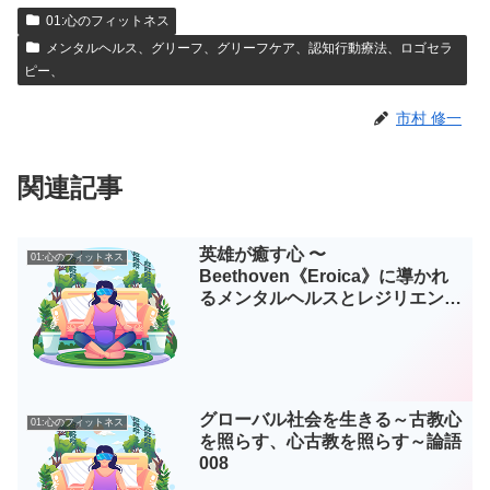
01:心のフィットネス
e
e
e
メンタルヘルス、グリーフ、グリーフケア、認知行動療法、ロゴセラ
b
dI
n
ピー、
o
n
g
市村 修一
o
er
k
関連記事
英雄が癒す心 〜
01:心のフィットネス
Beethoven《Eroica》に導かれ
るメンタルヘルスとレジリエンス
の科学〜
グローバル社会を生きる～古教心
01:心のフィットネス
を照らす、心古教を照らす～論語
008