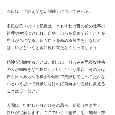
e
e
e
今日は、「絶え間ない訓練」について述べる。
b
dI
n
o
n
g
多忙な日々の中で私達は、ともすれば目の前の仕事の
o
er
処理や生活に追われ、自省し自らを高めて行くことを
k
怠りがちになる。日々自らを高める努力をしなけれ
ば、いざというときに役に立たなくなってしまう。
精神を訓練することは、例えば、引っ込み思案な性格
の人が前向きな性格にしたい、という場合、その人は
自ら日々あらゆる機会や場所で失敗してもへこたれな
いという思いで行動しなければ前向きな性格に変える
ことはできない。
人間は、行動した分だけその思考、姿勢（生き方）、
性格が定着します。ここでいう「精神」を「知識・技