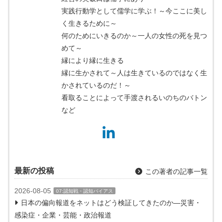
実践行動学として儒学に学ぶ！～今ここに美し
く生きるために～
何のためにいきるのか～一人の女性の死を見つ
めて～
縁により縁に生きる
縁に生かされて～人は生きているのではなく生
かされているのだ！～
看取ることによって手渡されるいのちのバトン
など
最新の投稿
この著者の記事一覧
2026-08-05
07:認知戦・認知バイアス
日本の偏向報道をネットはどう検証してきたのか―災害・
感染症・企業・芸能・政治報道